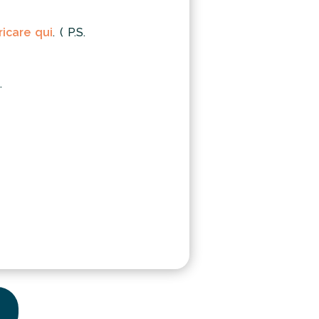
ricare qui
. ( P.S.
.