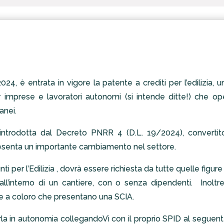
024, è entrata in vigore la patente a crediti per l’edilizia,
r imprese e lavoratori autonomi (si intende ditte!) che ope
anei.
 introdotta dal Decreto PNRR 4 (D.L. 19/2024), converti
senta un importante cambiamento nel settore.
ti per l’Edilizia , dovrà essere richiesta da tutte quelle figur
à all’interno di un cantiere, con o senza dipendenti. Inoltr
he a coloro che presentano una SCIA.
rla in autonomia collegandoVi con il proprio SPID al seguent