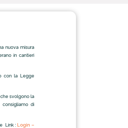
 una nuova misura
rano in cantieri
to con la Legge
e che svolgono la
e consigliamo di
e Link :
Login –