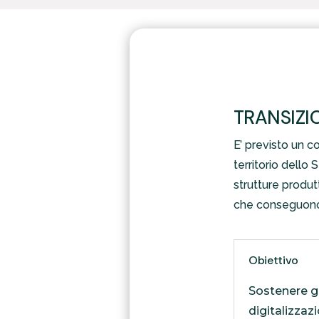
TRANSIZI
E’ previsto un c
territorio dello
strutture produtt
che conseguono 
Obiettivo
Sostenere gl
digitalizzaz