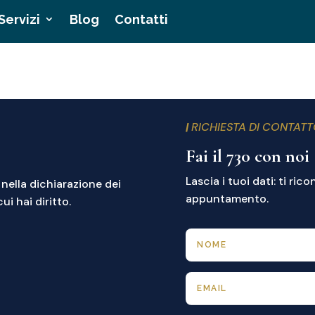
Servizi
Servizi
Blog
Blog
Contatti
Contatti
|
RICHIESTA DI CONTAT
Fai il 730 con noi
Lascia i tuoi dati: ti ric
 nella dichiarazione dei
appuntamento.
i hai diritto.