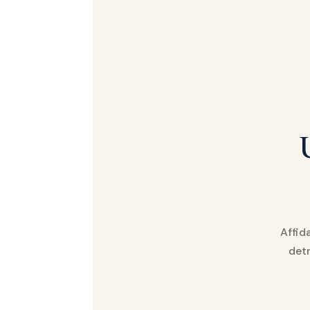
Affid
detr