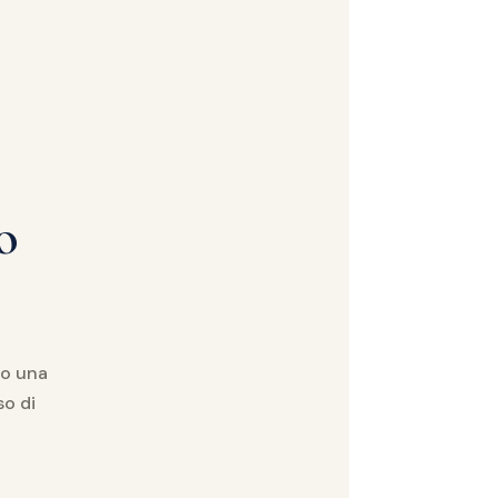
o
no una
so di