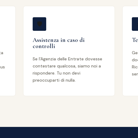
🛡️
Assistenza in caso di
Te
controlli
ta
Ge
Se l'Agenzia delle Entrate dovesse
doc
contestare qualcosa, siamo noi a
nus
Ri
rispondere. Tu non devi
sen
preoccuparti di nulla.