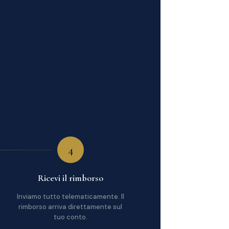
4
Ricevi il rimborso
Inviamo tutto telematicamente. Il
rimborso arriva direttamente sul
tuo conto.