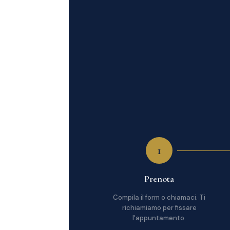
1
Prenota
Compila il form o chiamaci. Ti
richiamiamo per fissare
l'appuntamento.